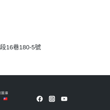
6巷180-5號
型圖庫
商