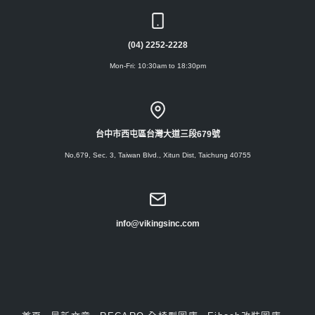
(04) 2252-2228
Mon-Fri: 10:30am to 18:30pm
台中市西屯區台灣大道三段679號
No,679, Sec. 3, Taiwan Blvd., Xitun Dist, Taichung 40755
info@vikingsinc.com