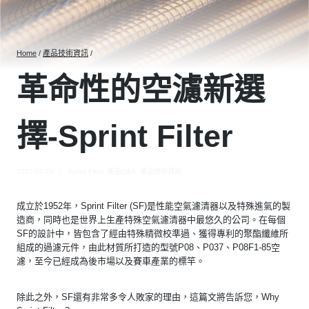
Home
/
產品技術資訊
/
革命性的空濾新選
擇-Sprint Filter
2021-07-26
Sprint Filter
,
產品Q&A
,
產品技術資訊
成立於1952年，Sprint Filter (SF)是性能空氣濾清器以及特殊進氣的製
造商，同時也是世界上生產特殊空氣濾清器中最悠久的公司。在每個
SF的設計中，皆包含了經由特殊精微校準過、獲得專利的聚酯纖維所
組成的過濾元件，由此材質所打造的型號P08、P037、P08F1-85空
濾，至今已經成為後市場以及賽車產業的標竿。
除此之外，SF還有非常多令人敗家的理由，這篇文將告訴您，Why