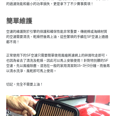
的過濾效能和最小的功率損失，更是拿下了不少賽事獎項！
簡單維護
空濾的維護對於引擎的保護和確保性能非常重要，傳統棉或海綿材質
的空濾需要清洗、乾燥然後再上油，這些繁瑣的手續在SF空濾上通通
都不用！
正常使用下的SF空濾只需要簡單使用風槍將濾網上的碎屑吹走即可，
也因為省去了清洗及乾燥，因此可以馬上安裝使用！針對特別髒的SF
空濾，先以風槍除塵、浸泡在一般的家用清潔劑15~30分鐘，而後再
以清水洗淨、風乾即可馬上使用。
切記，完全不需要上油！