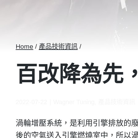
Home
/
產品技術資訊
/
百改降為先
2022-07-22
Wagner Tuning
,
產品技術資訊
渦輪增壓系統，是利用引擎排放的
後的空氣送入引擎燃燒室中，所以