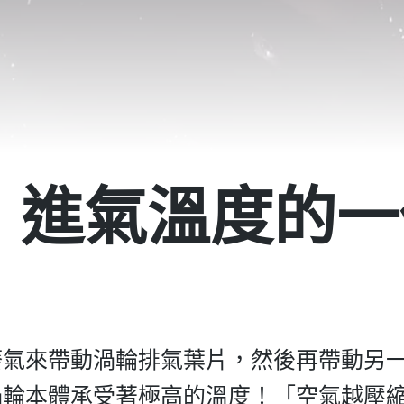
，進氣溫度的一
廢氣來帶動渦輪排氣葉片，然後再帶動另
渦輪本體承受著極高的溫度！「空氣越壓