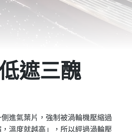
低遮三醜
一側進氣葉片，強制被渦輪機壓縮過
縮，溫度就越高」，所以經過渦輪壓