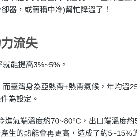
(中央冷卻器，或簡稱中冷)幫忙降溫了！
動力流失
率就能提高3%~5%。
；而臺灣身為亞熱帶+熱帶氣候，年均溫2
條件為設定。
冷進氣端溫度約70~80°C，出口端溫度
產生的熱能會再更高，造成了約5~15%